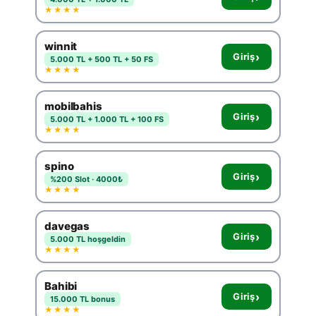
★★★★
winnit
›
Giriş
5.000 TL + 500 TL + 50 FS
★★★★
mobilbahis
›
Giriş
5.000 TL + 1.000 TL + 100 FS
★★★★
spino
›
Giriş
%200 Slot · 4000₺
★★★★
davegas
›
Giriş
5.000 TL hoşgeldin
★★★★
Bahibi
›
Giriş
15.000 TL bonus
★★★★