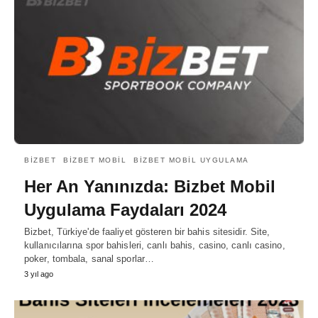
BIZBET
BIZBET MOBIL
BIZBET MOBIL UYGULAMA
Her An Yanınızda: Bizbet Mobil
Uygulama Faydaları 2024
Bizbet, Türkiye'de faaliyet gösteren bir bahis sitesidir. Site,
kullanıcılarına spor bahisleri, canlı bahis, casino, canlı casino,
poker, tombala, sanal sporlar…
3 yıl ago