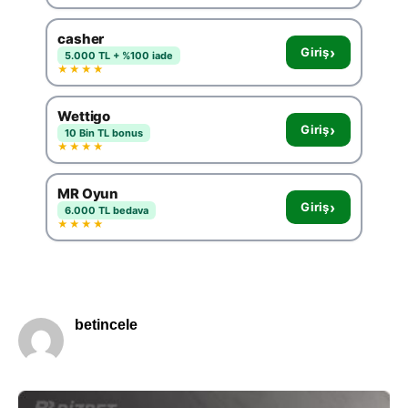
casher
›
Giriş
5.000 TL + %100 iade
★★★★
Wettigo
›
Giriş
10 Bin TL bonus
★★★★
MR Oyun
›
Giriş
6.000 TL bedava
★★★★
betincele