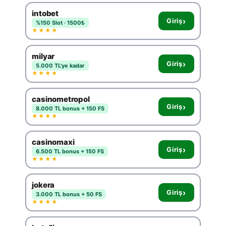
intobet
›
Giriş
%150 Slot · 1500₺
★★★★
milyar
›
Giriş
5.000 TL'ye kadar
★★★★
casinometropol
›
Giriş
8.000 TL bonus + 150 FS
★★★★
casinomaxi
›
Giriş
6.500 TL bonus + 150 FS
★★★★
jokera
›
Giriş
3.000 TL bonus + 50 FS
★★★★