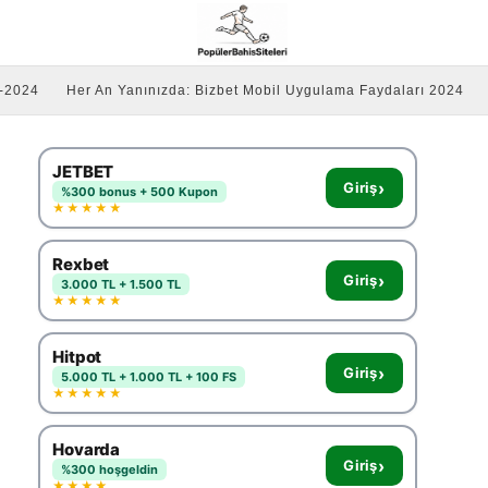
3-2024
Her An Yanınızda: Bizbet Mobil Uygulama Faydaları 2024
JETBET
›
Giriş
%300 bonus + 500 Kupon
★★★★★
Rexbet
›
Giriş
3.000 TL + 1.500 TL
★★★★★
Hitpot
›
Giriş
5.000 TL + 1.000 TL + 100 FS
★★★★★
Hovarda
›
Giriş
%300 hoşgeldin
★★★★