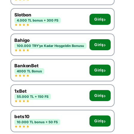
Slotbon
›
Giriş
4.000 TL bonus + 300 FS
★★★★
Bahigo
›
Giriş
100.000 TRY'ye Kadar Hoşgeldin Bonusu
★★★★
BankonBet
›
Giriş
4000 TL Bonus
★★★★
1xBet
›
Giriş
55.000 TL + 150 FS
★★★★
bets10
›
Giriş
10.000 TL bonus + 50 FS
★★★★