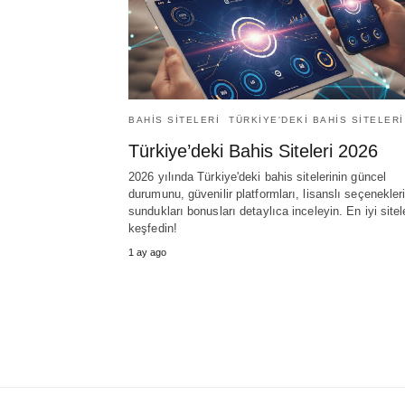
BAHIS SITELERI
TÜRKIYE'DEKI BAHIS SITELERI
Türkiye’deki Bahis Siteleri 2026
2026 yılında Türkiye'deki bahis sitelerinin güncel
durumunu, güvenilir platformları, lisanslı seçenekler
sundukları bonusları detaylıca inceleyin. En iyi sitel
keşfedin!
1 ay ago