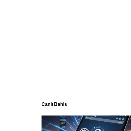
Canlı Bahis