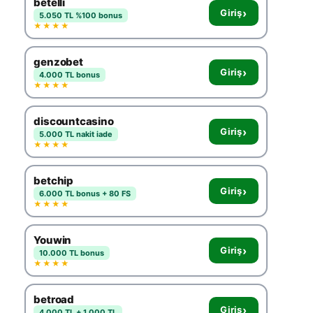
betelli
›
Giriş
5.050 TL %100 bonus
★★★★
genzobet
›
Giriş
4.000 TL bonus
★★★★
discountcasino
›
Giriş
5.000 TL nakit iade
★★★★
betchip
›
Giriş
6.000 TL bonus + 80 FS
★★★★
Youwin
›
Giriş
10.000 TL bonus
★★★★
betroad
›
Giriş
4.000 TL + 1.000 TL