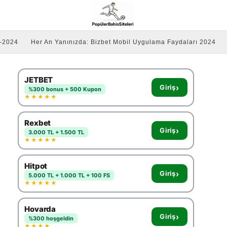
3-2024
Her An Yanınızda: Bizbet Mobil Uygulama Faydaları 2024
JETBET
›
Giriş
%300 bonus + 500 Kupon
★★★★★
Rexbet
›
Giriş
3.000 TL + 1.500 TL
★★★★★
Hitpot
›
Giriş
5.000 TL + 1.000 TL + 100 FS
★★★★★
Hovarda
›
Giriş
%300 hoşgeldin
★★★★