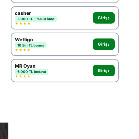
casher
›
Giriş
5.000 TL + %100 iade
★★★★
Wettigo
›
Giriş
10 Bin TL bonus
★★★★
MR Oyun
›
Giriş
6.000 TL bedava
★★★★